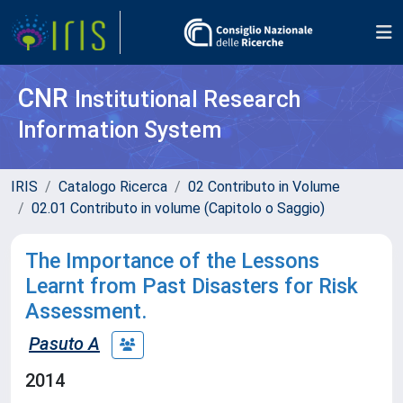
CNR
Institutional Research
Information System
IRIS
Catalogo Ricerca
02 Contributo in Volume
02.01 Contributo in volume (Capitolo o Saggio)
The Importance of the Lessons
Learnt from Past Disasters for Risk
Assessment.
Pasuto A
2014