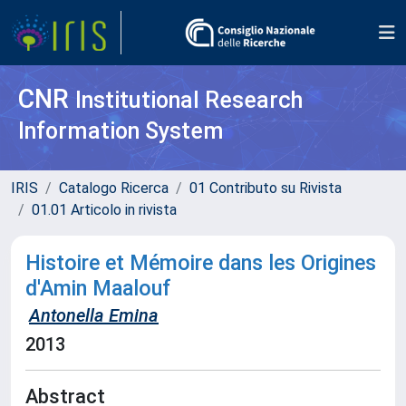
CNR
Institutional Research
Information System
IRIS
Catalogo Ricerca
01 Contributo su Rivista
01.01 Articolo in rivista
Histoire et Mémoire dans les Origines
d'Amin Maalouf
Antonella Emina
2013
Abstract