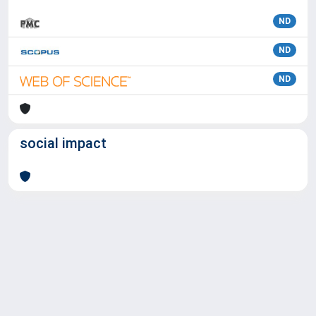
ND
ND
ND
social impact
Powered by
IRIS
-
about IRIS
-
Utilizzo dei cookie