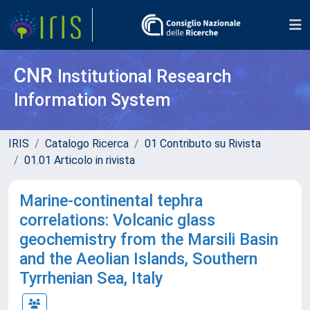
CNR
Institutional Research
Information System
IRIS
Catalogo Ricerca
01 Contributo su Rivista
01.01 Articolo in rivista
Marine-continental tephra
correlations: Volcanic glass
geochemistry from the Marsili Basin
and the Aeolian Islands, Southern
Tyrrhenian Sea, Italy