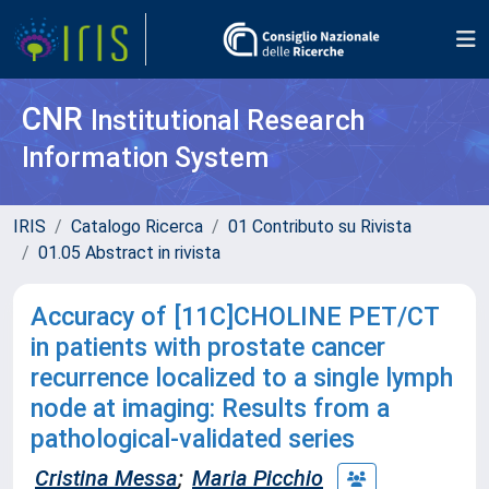
CNR
Institutional Research
Information System
IRIS
Catalogo Ricerca
01 Contributo su Rivista
01.05 Abstract in rivista
Accuracy of [11C]CHOLINE PET/CT
in patients with prostate cancer
recurrence localized to a single lymph
node at imaging: Results from a
pathological-validated series
Cristina Messa
;
Maria Picchio