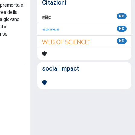
Citazioni
 premorta al
rea della
ND
la giovane
lto
ND
inse
ND
social impact