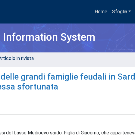
Home
Sfoglia
h Information System
rticolo in rivista
i delle grandi famiglie feudali in Sar
essa sfortunata
ussi del basso Medioevo sardo. Figlia di Giacomo, che appartenev