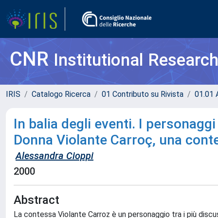
CNR
Institutional Researc
IRIS
Catalogo Ricerca
01 Contributo su Rivista
01.01 A
In balia degli eventi. I personagg
Donna Violante Carroç, una cont
Alessandra Cioppi
2000
Abstract
La contessa Violante Carroz è un personaggio tra i più disc