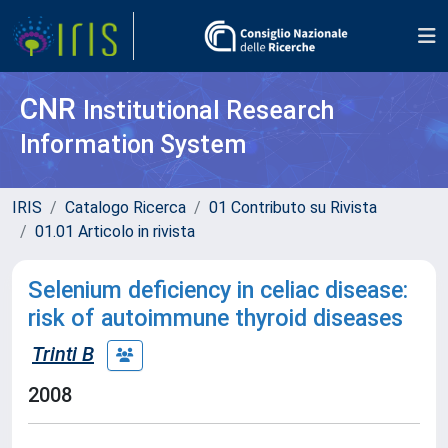
CNR
Institutional Research
Information System
IRIS
Catalogo Ricerca
01 Contributo su Rivista
01.01 Articolo in rivista
Selenium deficiency in celiac disease:
risk of autoimmune thyroid diseases
Trinti B
2008