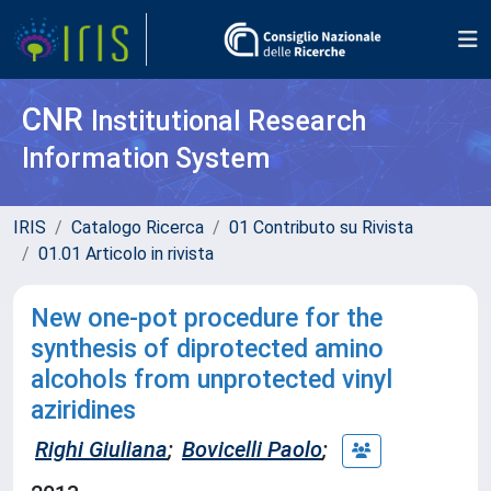
CNR
Institutional Research
Information System
IRIS
Catalogo Ricerca
01 Contributo su Rivista
01.01 Articolo in rivista
New one-pot procedure for the
synthesis of diprotected amino
alcohols from unprotected vinyl
aziridines
Righi Giuliana
;
Bovicelli Paolo
;