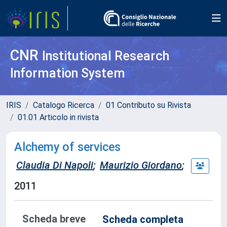
CNR
Institutional Research
Information System
IRIS
Catalogo Ricerca
01 Contributo su Rivista
01.01 Articolo in rivista
Alchemy of services
Claudia Di Napoli
;
Maurizio Giordano
;
2011
Scheda breve
Scheda completa