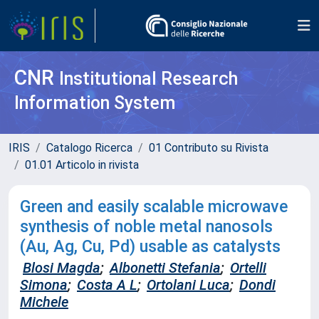
CNR
Institutional Research
Information System
IRIS
Catalogo Ricerca
01 Contributo su Rivista
01.01 Articolo in rivista
Green and easily scalable microwave
synthesis of noble metal nanosols
(Au, Ag, Cu, Pd) usable as catalysts
Blosi Magda
;
Albonetti Stefania
;
Ortelli
Simona
;
Costa A L
;
Ortolani Luca
;
Dondi
Michele