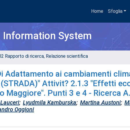
Home
Sfoglia
h Information System
02 Rapporto di ricerca, Relazione scientifica
 Adattamento ai cambiamenti clima
 (STRADA)" Attivit? 2.1.3 "Effetti ec
ago Maggiore". Punti 3 e 4 - Ricerca A
 Lauceri
;
Lyudmila Kamburska
;
Martina Austoni
;
M
andro Oggioni