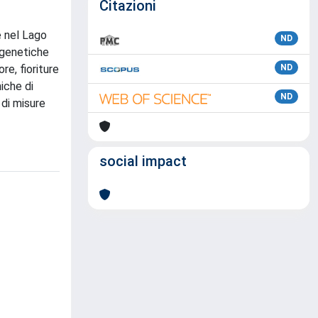
Citazioni
e nel Lago
ND
i genetiche
re, fioriture
ND
iche di
ND
 di misure
social impact