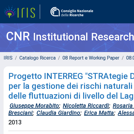
CNR
Institutional Researc
IRIS
Catalogo Ricerca
08 Report e Working Paper
08.
Progetto INTERREG "STRAtegie Di
per la gestione dei rischi naturali
delle fluttuazioni di livello del L
Giuseppe Morabito
;
Nicoletta Riccardi
;
Rosaria
Bresciani
;
Claudia Giardino
;
Erica Matta
;
Aless
2013