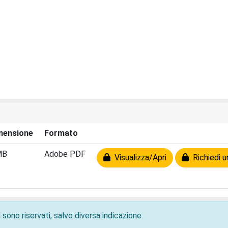
mensione
Formato
MB
Adobe PDF
Visualizza/Apri
Richiedi u
 sono riservati, salvo diversa indicazione.