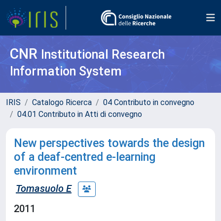
CNR
Institutional Research
Information System
IRIS
Catalogo Ricerca
04 Contributo in convegno
04.01 Contributo in Atti di convegno
New perspectives towards the design
of a deaf-centred e-learning
environment
Tomasuolo E
2011