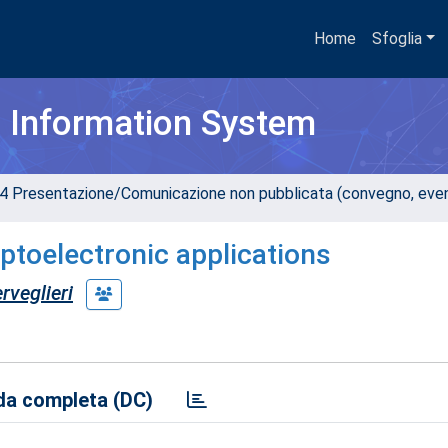
Home
Sfoglia
h Information System
4 Presentazione/Comunicazione non pubblicata (convegno, evento
ptoelectronic applications
rveglieri
a completa (DC)