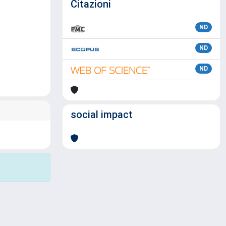
Citazioni
ND
ND
ND
social impact