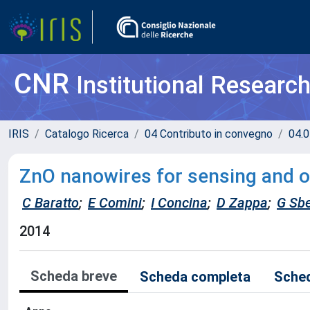
CNR
Institutional Researc
IRIS
Catalogo Ricerca
04 Contributo in convegno
04.0
ZnO nanowires for sensing and o
C Baratto
;
E Comini
;
I Concina
;
D Zappa
;
G Sbe
2014
Scheda breve
Scheda completa
Sched