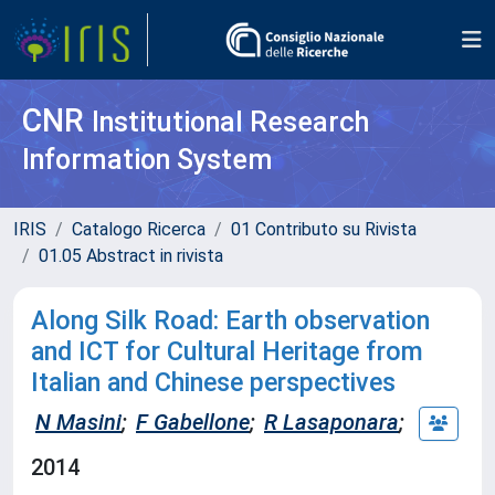
CNR
Institutional Research
Information System
IRIS
Catalogo Ricerca
01 Contributo su Rivista
01.05 Abstract in rivista
Along Silk Road: Earth observation
and ICT for Cultural Heritage from
Italian and Chinese perspectives
N Masini
;
F Gabellone
;
R Lasaponara
;
2014