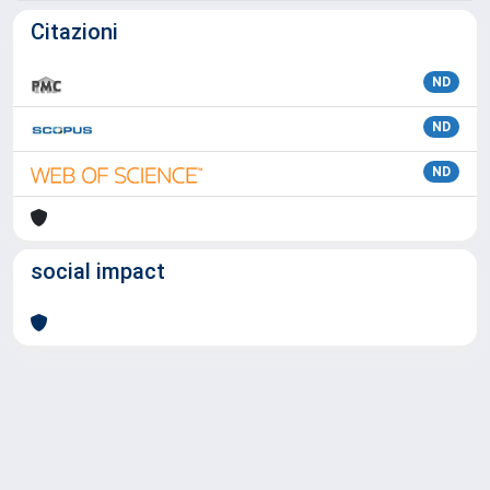
Citazioni
ND
ND
ND
social impact