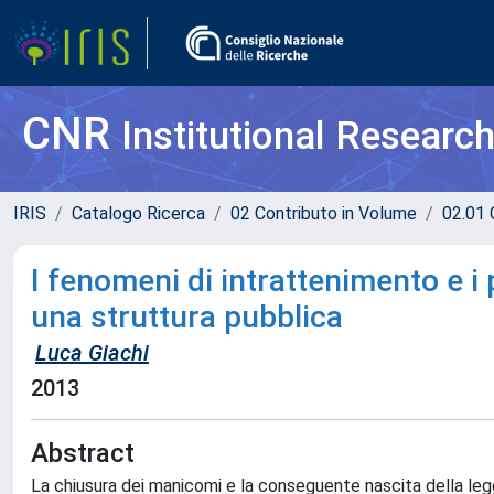
CNR
Institutional Researc
IRIS
Catalogo Ricerca
02 Contributo in Volume
02.01 
I fenomeni di intrattenimento e i p
una struttura pubblica
Luca Giachi
2013
Abstract
La chiusura dei manicomi e la conseguente nascita della legg