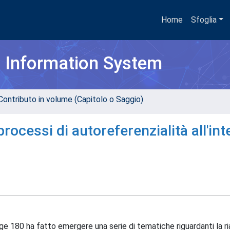
Home
Sfoglia
h Information System
Contributo in volume (Capitolo o Saggio)
rocessi di autoreferenzialità all'int
e 180 ha fatto emergere una serie di tematiche riguardanti la ria