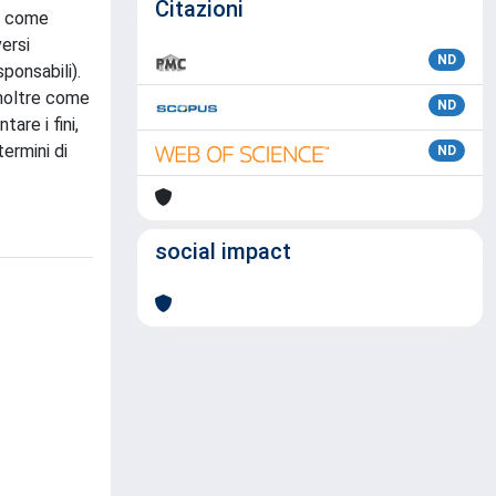
Citazioni
so come
ersi
ND
sponsabili).
inoltre come
ND
are i fini,
ermini di
ND
social impact