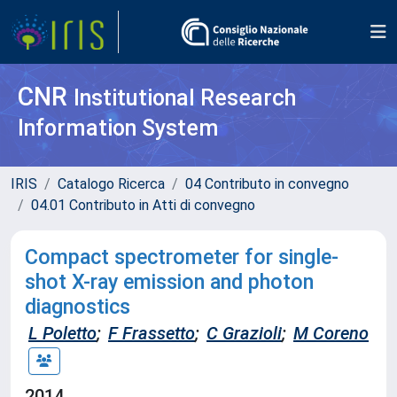
CNR
Institutional Research
Information System
IRIS
Catalogo Ricerca
04 Contributo in convegno
04.01 Contributo in Atti di convegno
Compact spectrometer for single-
shot X-ray emission and photon
diagnostics
L Poletto
;
F Frassetto
;
C Grazioli
;
M Coreno
2014