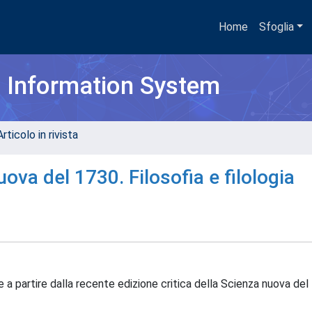
Home
Sfoglia
h Information System
rticolo in rivista
uova del 1730. Filosofia e filologia
he a partire dalla recente edizione critica della Scienza nuova del