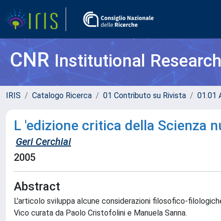
CNR
Institutional Researc
IRIS
Catalogo Ricerca
01 Contributo su Rivista
01.01 A
L 'edizione critica della Scienza n
Geri Cerchiai
2005
Abstract
L'articolo sviluppa alcune considerazioni filosofico-filologic
Vico curata da Paolo Cristofolini e Manuela Sanna.