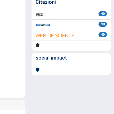
Citazioni
ND
ND
ND
social impact