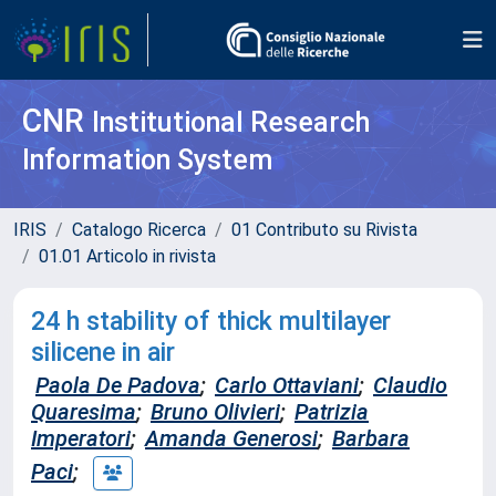
CNR
Institutional Research
Information System
IRIS
Catalogo Ricerca
01 Contributo su Rivista
01.01 Articolo in rivista
24 h stability of thick multilayer
silicene in air
Paola De Padova
;
Carlo Ottaviani
;
Claudio
Quaresima
;
Bruno Olivieri
;
Patrizia
Imperatori
;
Amanda Generosi
;
Barbara
Paci
;