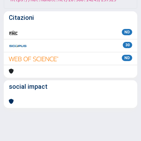
Citazioni
ND
30
ND
social impact