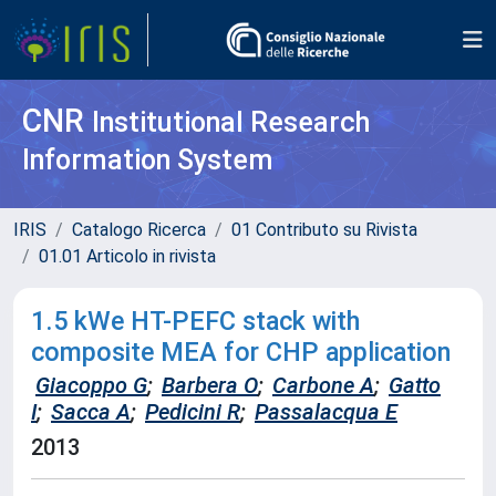
CNR
Institutional Research
Information System
IRIS
Catalogo Ricerca
01 Contributo su Rivista
01.01 Articolo in rivista
1.5 kWe HT-PEFC stack with
composite MEA for CHP application
Giacoppo G
;
Barbera O
;
Carbone A
;
Gatto
I
;
Sacca A
;
Pedicini R
;
Passalacqua E
2013