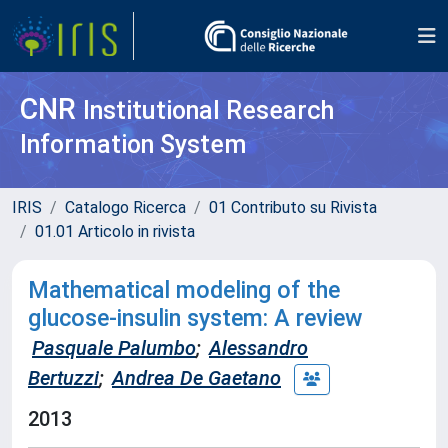
CNR
Institutional Research
Information System
IRIS
Catalogo Ricerca
01 Contributo su Rivista
01.01 Articolo in rivista
Mathematical modeling of the
glucose-insulin system: A review
Pasquale Palumbo
;
Alessandro
Bertuzzi
;
Andrea De Gaetano
2013