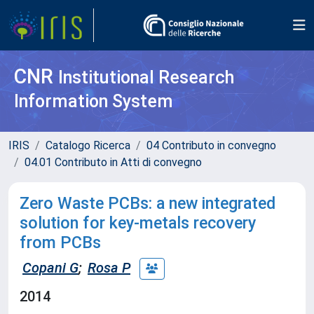
CNR
Institutional Research
Information System
IRIS
Catalogo Ricerca
04 Contributo in convegno
04.01 Contributo in Atti di convegno
Zero Waste PCBs: a new integrated
solution for key-metals recovery
from PCBs
Copani G
;
Rosa P
2014