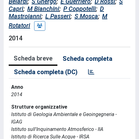
Belardi
;
S Ghergo
;
E Guerriero
;
D Rossi
;
S
Capri
;
M Bianchini
;
P Coppotelli
;
D
Mastroianni
;
L Passeri
;
S Mosca
;
M
Rotatori
2014
Scheda breve
Scheda completa
Scheda completa (DC)
Anno
2014
Strutture organizzative
Istituto di Geologia Ambientale e Geoingegneria -
IGAG
Istituto sull'Inquinamento Atmosferico - IIA
Istituto di Ricerca Sulle Acque - IRSA