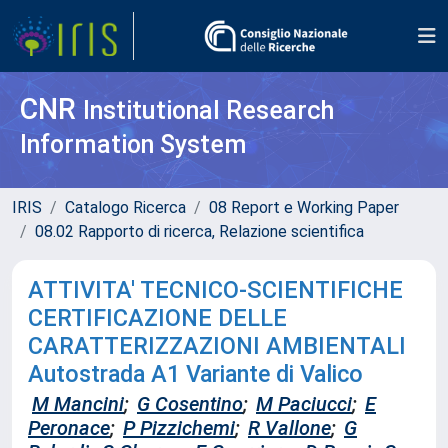
CNR
Institutional Research
Information System
IRIS
Catalogo Ricerca
08 Report e Working Paper
08.02 Rapporto di ricerca, Relazione scientifica
ATTIVITA' TECNICO-SCIENTIFICHE
CERTIFICAZIONE DELLE
CARATTERIZZAZIONI AMBIENTALI
Autostrada A1 Variante di Valico
M Mancini
;
G Cosentino
;
M Paciucci
;
E
Peronace
;
P Pizzichemi
;
R Vallone
;
G