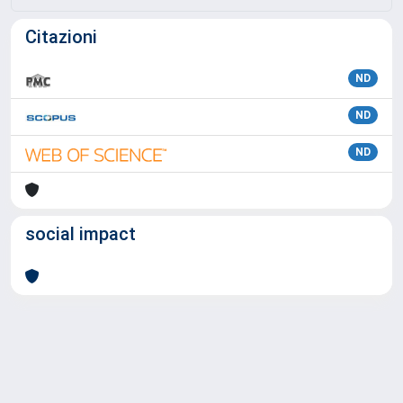
Citazioni
ND
ND
ND
social impact