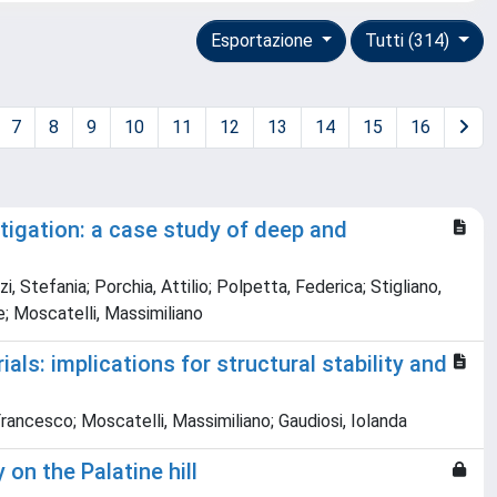
Esportazione
Tutti (314)
7
8
9
10
11
12
13
14
15
16
tigation: a case study of deep and
zi, Stefania; Porchia, Attilio; Polpetta, Federica; Stigliano,
e; Moscatelli, Massimiliano
als: implications for structural stability and
Francesco; Moscatelli, Massimiliano; Gaudiosi, Iolanda
on the Palatine hill