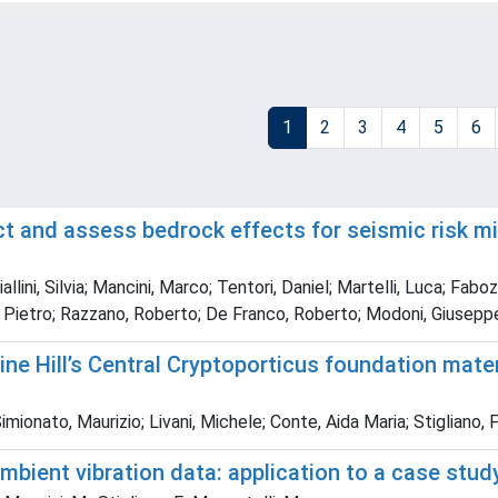
1
2
3
4
5
6
t and assess bedrock effects for seismic risk mi
llini, Silvia; Mancini, Marco; Tentori, Daniel; Martelli, Luca; Faboz
nni, Pietro; Razzano, Roberto; De Franco, Roberto; Modoni, Giusepp
ne Hill’s Central Cryptoporticus foundation materi
mionato, Maurizio; Livani, Michele; Conte, Aida Maria; Stigliano, 
ient vibration data: application to a case study 