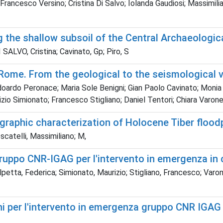
Francesco Versino; Cristina Di Salvo; Iolanda Gaudiosi; Massimili
ing the shallow subsoil of the Central Archaeolo
 SALVO, Cristina; Cavinato, Gp; Piro, S
of Rome. From the geological to the seismological 
oardo Peronace; Maria Sole Benigni; Gian Paolo Cavinato; Monia Co
zio Simionato; Francesco Stigliano; Daniel Tentori; Chiara Varon
raphic characterization of Holocene Tiber floodp
scatelli, Massimiliano; M,
gruppo CNR-IGAG per l'intervento in emergenza in 
petta, Federica; Simionato, Maurizio; Stigliano, Francesco; Var
i per l'intervento in emergenza gruppo CNR IGAG p