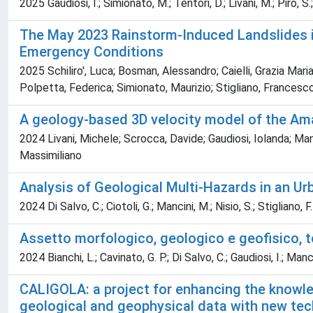
2025 Gaudiosi, I.; Simionato, M.; Tentori, D.; Livani, M.; Piro, S.
The May 2023 Rainstorm-Induced Landslides i
Emergency Conditions
2025 Schiliro', Luca; Bosman, Alessandro; Caielli, Grazia Mari
Polpetta, Federica; Simionato, Maurizio; Stigliano, Francesc
A geology-based 3D velocity model of the Amat
2024 Livani, Michele; Scrocca, Davide; Gaudiosi, Iolanda; Man
Massimiliano
Analysis of Geological Multi-Hazards in an Urb
2024 Di Salvo, C.; Ciotoli, G.; Mancini, M.; Nisio, S.; Stigliano, F.
Assetto morfologico, geologico e geofisico, t
2024 Bianchi, L.; Cavinato, G. P.; Di Salvo, C.; Gaudiosi, I.; Manc
CALIGOLA: a project for enhancing the knowled
geological and geophysical data with new te