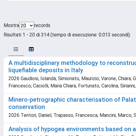
Mostra
records
Risultati 1 - 20 di 314 (tempo di esecuzione: 0.013 secondi).
A multidisciplinary methodology to reconstruc
liquefiable deposits in Italy
2026 Gaudiosi, Iolanda; Simionato, Maurizio; Varone, Chiara; Gia
Francesco; Caciolli, Maria Chiara; Fortunato, Carolina; Siria
Minero-petrographic characterisation of Palati
conservation
2026 Tentori, Daniel; Trapasso, Francesca; Mancini, Marco; Si
Analysis of hypogea environments based on amb