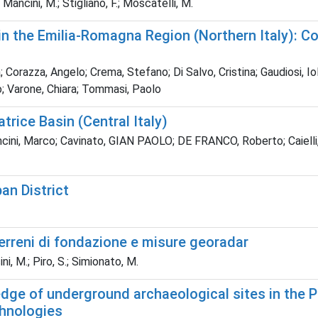
; Mancini, M.; Stigliano, F.; Moscatelli, M.
n the Emilia-Romagna Region (Northern Italy): C
a; Corazza, Angelo; Crema, Stefano; Di Salvo, Cristina; Gaudiosi, I
o; Varone, Chiara; Tommasi, Paolo
rice Basin (Central Italy)
cini, Marco; Cavinato, GIAN PAOLO; DE FRANCO, Roberto; Caielli, G
an District
erreni di fondazione e misure georadar
ini, M.; Piro, S.; Simionato, M.
ge of underground archaeological sites in the Pal
chnologies