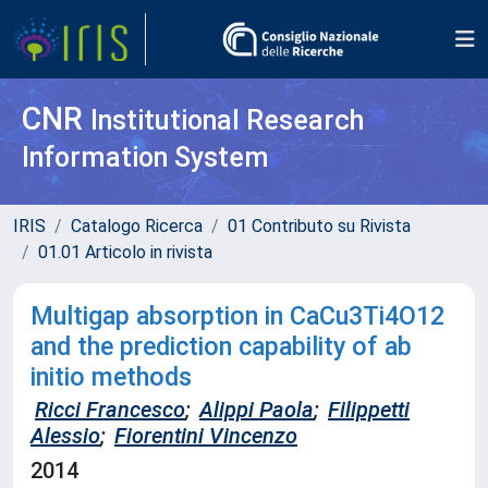
CNR
Institutional Research
Information System
IRIS
Catalogo Ricerca
01 Contributo su Rivista
01.01 Articolo in rivista
Multigap absorption in CaCu3Ti4O12
and the prediction capability of ab
initio methods
Ricci Francesco
;
Alippi Paola
;
Filippetti
Alessio
;
Fiorentini Vincenzo
2014