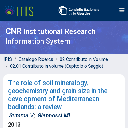
CNR
Institutional Research
Information System
IRIS
Catalogo Ricerca
02 Contributo in Volume
02.01 Contributo in volume (Capitolo o Saggio)
The role of soil mineralogy,
geochemistry and grain size in the
development of Mediterranean
badlands: a review
Summa V
;
Giannossi ML
2013