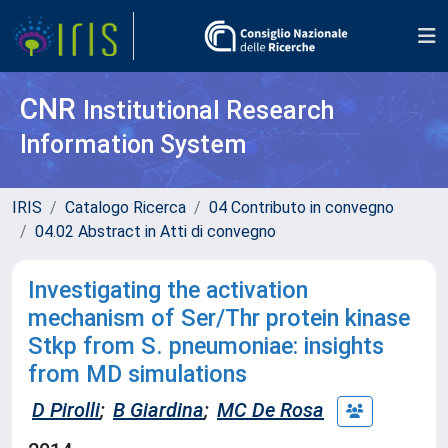
CNR
Institutional Research
Information System
IRIS
Catalogo Ricerca
04 Contributo in convegno
04.02 Abstract in Atti di convegno
Investigating the activation
mechanism of Ser/Thr protein kinase
Stkp from S. pneumoniae: insights
from MD simulations
D Pirolli
;
B Giardina
;
MC De Rosa