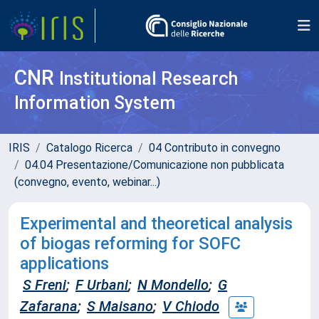
CNR
Institutional Research
Information System
IRIS
Catalogo Ricerca
04 Contributo in convegno
04.04 Presentazione/Comunicazione non pubblicata
(convegno, evento, webinar...)
Experimental and theoretical analysis
of biogas reforming for SOFC
applications
S Freni
;
F Urbani
;
N Mondello
;
G
Zafarana
;
S Maisano
;
V Chiodo