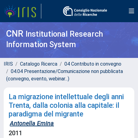
CNR
Institutional Research
Information System
IRIS
Catalogo Ricerca
04 Contributo in convegno
04.04 Presentazione/Comunicazione non pubblicata
(convegno, evento, webinar...)
La migrazione intellettuale degli anni
Trenta, dalla colonia alla capitale: il
paradigma del migrante
Antonella Emina
2011