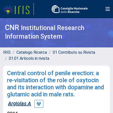
CNR
Institutional Research
Information System
IRIS
Catalogo Ricerca
01 Contributo su Rivista
01.01 Articolo in rivista
Central control of penile erection: a
re-visitation of the role of oxytocin
and its interaction with dopamine and
glutamic acid in male rats.
Argiolas A