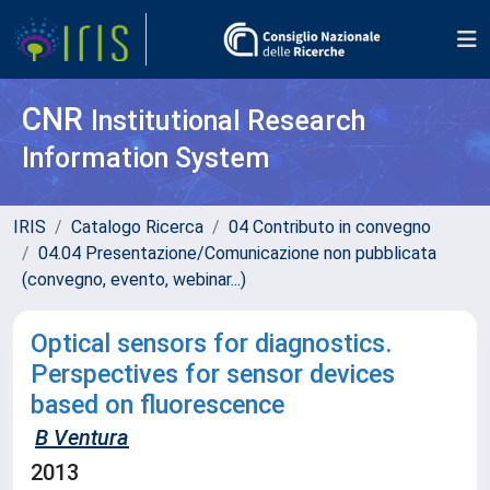
CNR
Institutional Research
Information System
IRIS
Catalogo Ricerca
04 Contributo in convegno
04.04 Presentazione/Comunicazione non pubblicata
(convegno, evento, webinar...)
Optical sensors for diagnostics.
Perspectives for sensor devices
based on fluorescence
B Ventura
2013