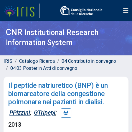
CNR
Institutional Research
Information System
IRIS
Catalogo Ricerca
04 Contributo in convegno
04.03 Poster in Atti di convegno
Il peptide natriuretico (BNP) è un
biomarcatore della congestione
polmonare nei pazienti in dialisi.
PPizzini
;
GTripepi
;
2013