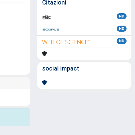
Citazioni
ND
ND
ND
social impact