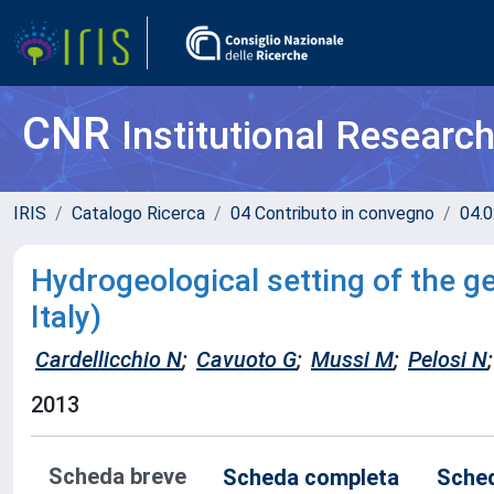
CNR
Institutional Researc
IRIS
Catalogo Ricerca
04 Contributo in convegno
04.0
Hydrogeological setting of the 
Italy)
Cardellicchio N
;
Cavuoto G
;
Mussi M
;
Pelosi N
;
2013
Scheda breve
Scheda completa
Sched