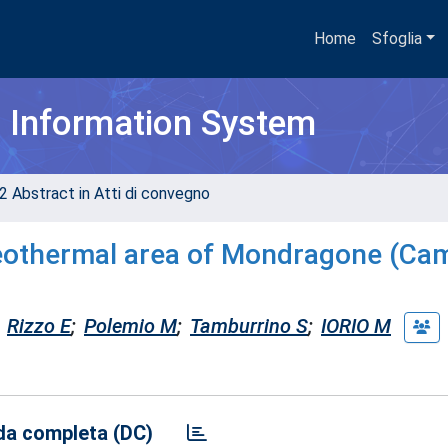
Home
Sfoglia
h Information System
2 Abstract in Atti di convegno
geothermal area of Mondragone (Ca
Rizzo E
;
Polemio M
;
Tamburrino S
;
IORIO M
a completa (DC)