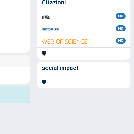
Citazioni
ND
ND
ND
social impact