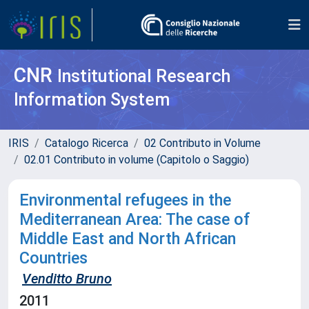
CNR
Institutional Research
Information System
IRIS
Catalogo Ricerca
02 Contributo in Volume
02.01 Contributo in volume (Capitolo o Saggio)
Environmental refugees in the
Mediterranean Area: The case of
Middle East and North African
Countries
Venditto Bruno
2011