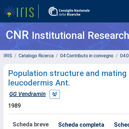
CNR
Institutional Researc
IRIS
Catalogo Ricerca
04 Contributo in convegno
04.0
Population structure and mating
leucodermis Ant.
GG Vendramin
1989
Scheda breve
Scheda completa
Sched