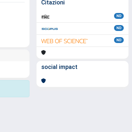
Citazioni
ND
ND
ND
social impact