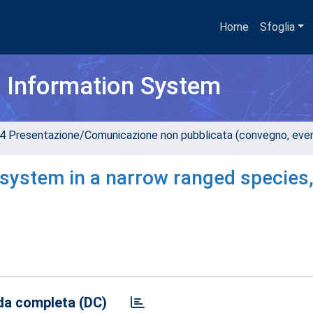
Home
Sfoglia
h Information System
4 Presentazione/Comunicazione non pubblicata (convegno, evento
 system in a narrow ranged species
a completa (DC)