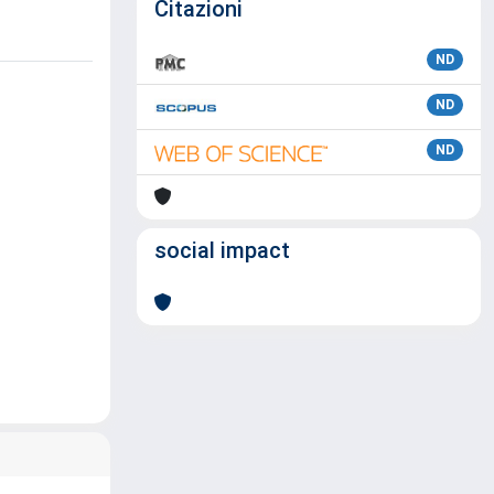
Citazioni
ND
ND
ND
social impact