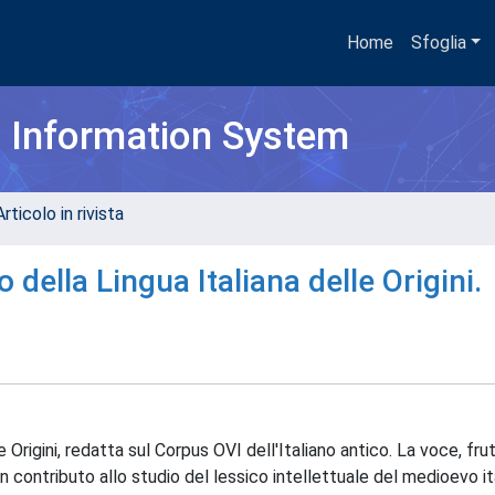
Home
Sfoglia
h Information System
rticolo in rivista
della Lingua Italiana delle Origini.
Origini, redatta sul Corpus OVI dell'Italiano antico. La voce, frut
un contributo allo studio del lessico intellettuale del medioevo it