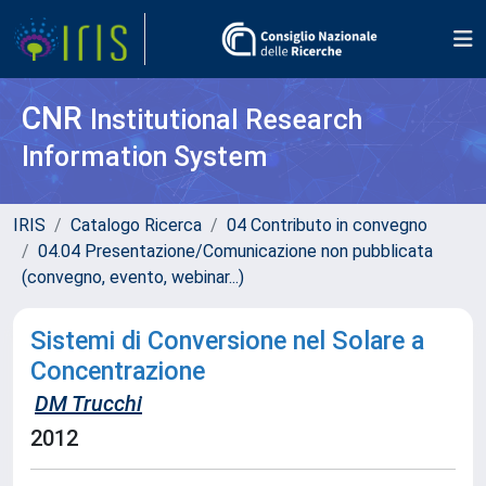
CNR
Institutional Research
Information System
IRIS
Catalogo Ricerca
04 Contributo in convegno
04.04 Presentazione/Comunicazione non pubblicata
(convegno, evento, webinar...)
Sistemi di Conversione nel Solare a
Concentrazione
DM Trucchi
2012