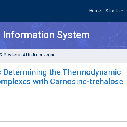
Home
Sfoglia
h Information System
3 Poster in Atti di convegno
ns Determining the Thermodynamic
Complexes with Carnosine-trehalose