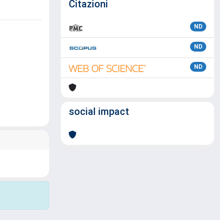
Citazioni
ND
ND
ND
social impact