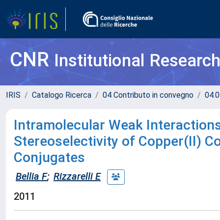
CNR
Institutional Researc
IRIS
Catalogo Ricerca
04 Contributo in convegno
04.0
Intramolecular Weak Interactio
Stereoselectivity of Copper(II) 
Conjugates
Bellia F
;
Rizzarelli E
2011