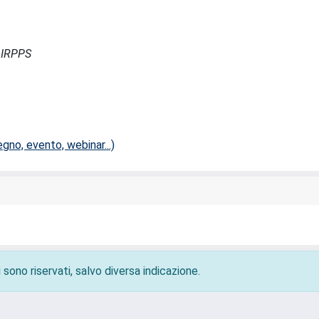
- IRPPS
no, evento, webinar...)
 sono riservati, salvo diversa indicazione.