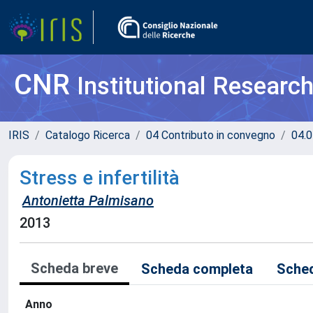
CNR
Institutional Researc
IRIS
Catalogo Ricerca
04 Contributo in convegno
04.0
Stress e infertilità
Antonietta Palmisano
2013
Scheda breve
Scheda completa
Sched
Anno