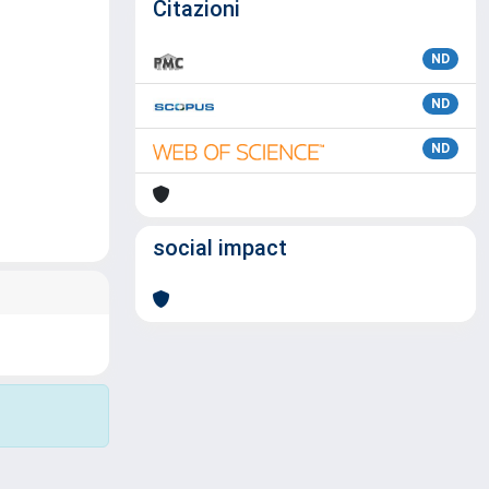
Citazioni
ND
ND
ND
social impact