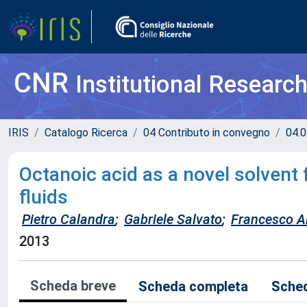
CNR
Institutional Researc
IRIS
Catalogo Ricerca
04 Contributo in convegno
04.0
Octanoic acid as a novel solvent 
fluids
Pietro Calandra
;
Gabriele Salvato
;
Francesco Al
2013
Scheda breve
Scheda completa
Sched