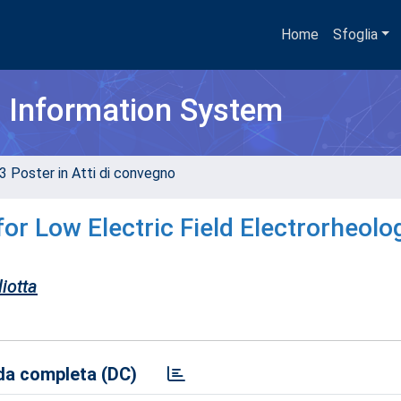
Home
Sfoglia
h Information System
3 Poster in Atti di convegno
for Low Electric Field Electrorheolo
iotta
a completa (DC)