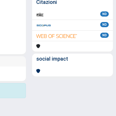
Citazioni
ND
ND
ND
social impact