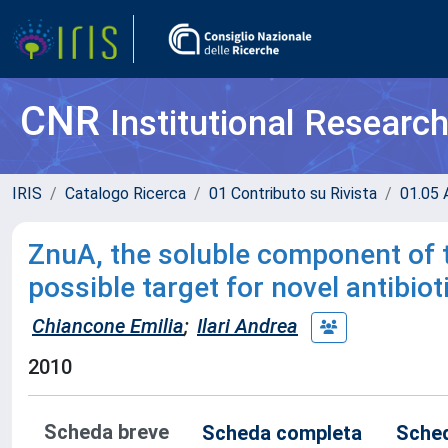
CNR
Institutional Researc
IRIS
Catalogo Ricerca
01 Contributo su Rivista
01.05 A
ZnuA, the soluble component of t
possible target for novel antibiot
Chiancone Emilia
;
Ilari Andrea
2010
Scheda breve
Scheda completa
Sched