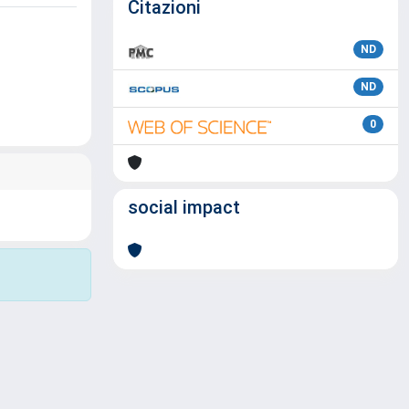
Citazioni
ND
ND
0
social impact