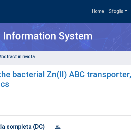
Home
Sfoglia
h Information System
bstract in rivista
he bacterial Zn(II) ABC transporter,
ics
a completa (DC)