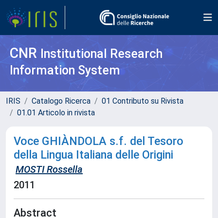
CNR
Institutional Research
Information System
IRIS
Catalogo Ricerca
01 Contributo su Rivista
01.01 Articolo in rivista
Voce GHIÀNDOLA s.f. del Tesoro
della Lingua Italiana delle Origini
MOSTI Rossella
2011
Abstract