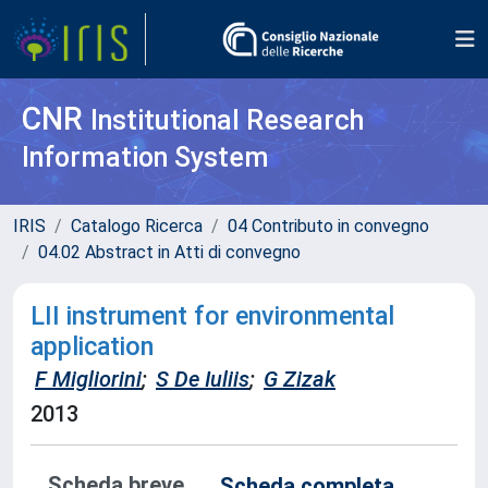
CNR
Institutional Research
Information System
IRIS
Catalogo Ricerca
04 Contributo in convegno
04.02 Abstract in Atti di convegno
LII instrument for environmental
application
F Migliorini
;
S De Iuliis
;
G Zizak
2013
Scheda breve
Scheda completa