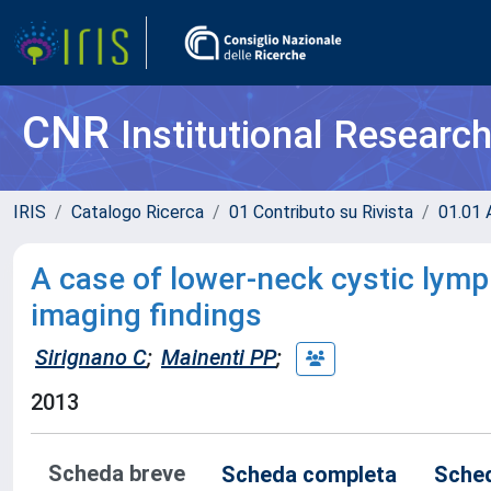
CNR
Institutional Researc
IRIS
Catalogo Ricerca
01 Contributo su Rivista
01.01 A
A case of lower-neck cystic lym
imaging findings
Sirignano C
;
Mainenti PP
;
2013
Scheda breve
Scheda completa
Sched