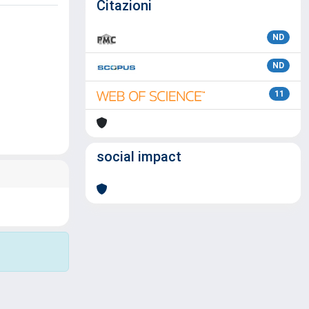
Citazioni
ND
ND
11
social impact