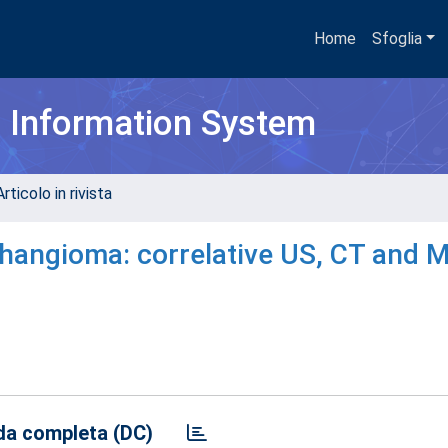
Home
Sfoglia
h Information System
rticolo in rivista
phangioma: correlative US, CT and 
a completa (DC)