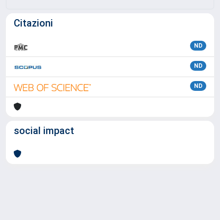
Citazioni
ND
ND
ND
social impact