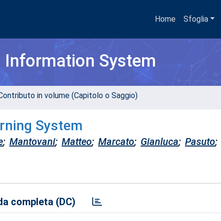
Home
Sfoglia
h Information System
Contributo in volume (Capitolo o Saggio)
rning System
e
;
Mantovani
;
Matteo
;
Marcato
;
Gianluca
;
Pasuto
;
a completa (DC)