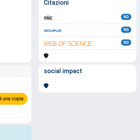
Citazioni
ND
ND
ND
social impact
i una copia