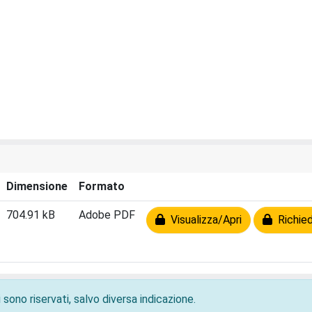
Dimensione
Formato
704.91 kB
Adobe PDF
Visualizza/Apri
Richied
 sono riservati, salvo diversa indicazione.