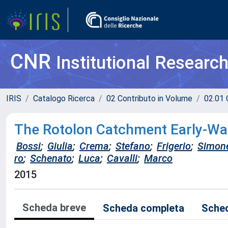
CNR
Institutional Researc
IRIS
Catalogo Ricerca
02 Contributo in Volume
02.01 
The Rotolon Catchment Early-Wa
Bossi
;
Giulia
;
Crema
;
Stefano
;
Frigerio
;
Simon
ro
;
Schenato
;
Luca
;
Cavalli
;
Marco
2015
Scheda breve
Scheda completa
Sched