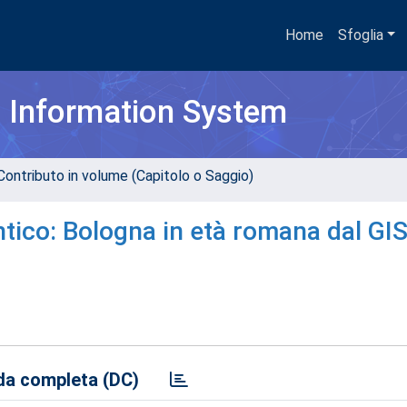
Home
Sfoglia
h Information System
Contributo in volume (Capitolo o Saggio)
tico: Bologna in età romana dal GIS
a completa (DC)