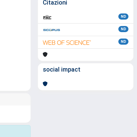
Citazioni
ND
ND
ND
social impact