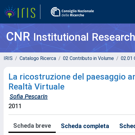
CNR
Institutional Researc
IRIS
Catalogo Ricerca
02 Contributo in Volume
02.01 
La ricostruzione del paesaggio an
Realtà Virtuale
Sofia Pescarin
2011
Scheda breve
Scheda completa
Sched