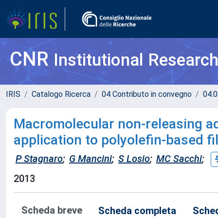
CNR
Institutional Researc
IRIS
Catalogo Ricerca
04 Contributo in convegno
04.0
Macromolecular non-releasing add
application to polyolefin-based f
P Stagnaro
;
G Mancini
;
S Losio
;
MC Sacchi
;
2013
Scheda breve
Scheda completa
Sched