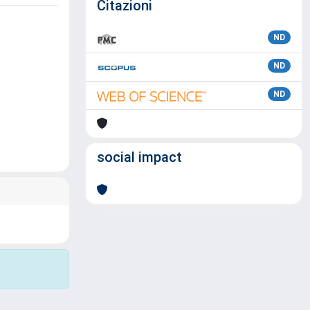
Citazioni
ND
ND
ND
social impact