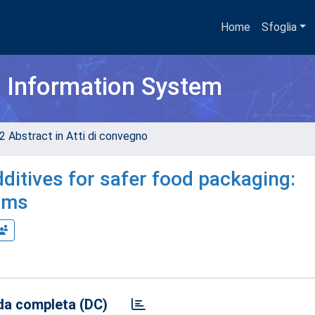
Home
Sfoglia
h Information System
2 Abstract in Atti di convegno
itives for safer food packaging:
ilms
a completa (DC)