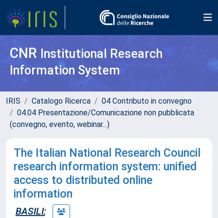
CNR
Institutional Research
Information System
IRIS
Catalogo Ricerca
04 Contributo in convegno
04.04 Presentazione/Comunicazione non pubblicata
(convegno, evento, webinar...)
The Italian National Research Council
research information system: unified
access to distributed online
information
BASILI
;