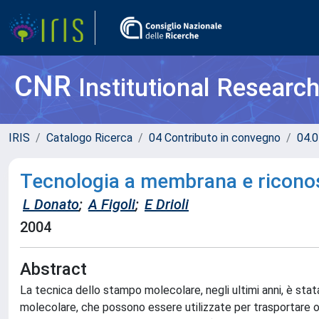
CNR
Institutional Researc
IRIS
Catalogo Ricerca
04 Contributo in convegno
04.0
Tecnologia a membrana e ricono
L Donato
;
A Figoli
;
E Drioli
2004
Abstract
La tecnica dello stampo molecolare, negli ultimi anni, è s
molecolare, che possono essere utilizzate per trasportare o