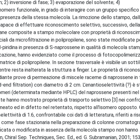
n; 2) inversione di fase; 3) evaporazione del solvente; 4)
onomero funzionale, in grado di interagire con un gruppo specifico
 presenza della stessa molecola. La rimozione dello stampo, dall
capace di effettuare riconoscimento selettivo, successivo, dell
ane composite a stampo molecolare con proprietà di riconosci
li da microfiltrazione in polipropilene, sono state modificate p
piridina in presenza di S-naprossene in qualità di molecola stamp
cazione, hanno evidenziato come il processo di fotocopolimeriz
atrice di polipropilene. In sezione trasversale è visibile un sotti
tre resta inalterata la struttura a finger. Le proprietà di ricon
ante prove di permeazione di miscele raceme di naprossene in 
-end filtration) con diametro di 2 cm. L'enantioselettività (?) è s
iomeri (determinata mediante HPLC) del naprossene presenti ne
e hanno mostrato proprietà di trasporto selettivo [3] nei confro
eato ed in difetto nel retentato, rispetto all'isomero opposto.
ttività di 1.6, confrontabile coi dati di letteratura, riferiti a ris
come fase stazionaria nella preparazione di colonne cromatograf
ficata o modificata in assenza della molecola stampo non hanno
, Chiral Sep. Techniques, Sec. Ed., ed. G. Subramanian, 2001; 153.