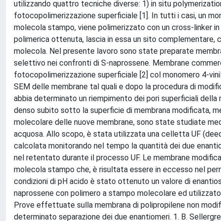
utilizzando quattro tecniche diverse: 1) in situ polymerizatio
fotocopolimerizzazione superficiale [1]. In tutti i casi, un m
molecola stampo, viene polimerizzato con un cross-linker in
polimerica ottenuta, lascia in essa un sito complementare, 
molecola. Nel presente lavoro sono state preparate membr
selettivo nei confronti di S-naprossene. Membrane commercia
fotocopolimerizzazione superficiale [2] col monomero 4-vinil-
SEM delle membrane tal quali e dopo la procedura di modifi
abbia determinato un riempimento dei pori superficiali della m
denso subito sotto la superficie di membrana modificata, men
molecolare delle nuove membrane, sono state studiate medi
acquosa. Allo scopo, è stata utilizzata una celletta UF (deed
calcolata monitorando nel tempo la quantità dei due enant
nel retentato durante il processo UF. Le membrane modificat
molecola stampo che, è risultata essere in eccesso nel perm
condizioni di pH acido è stato ottenuto un valore di enantiosele
naprossene con polimero a stampo molecolare ed utilizzato 
Prove effettuate sulla membrana di polipropilene non modi
determinato separazione dei due enantiomeri. 1. B. Sellergren