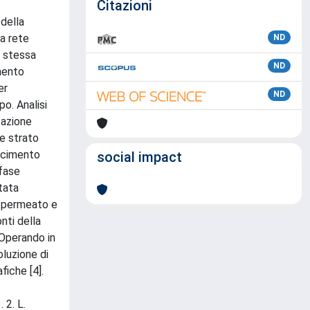
Citazioni
 della
a rete
ND
a stessa
ND
mento
er
ND
o. Analisi
zazione
le strato
oscimento
social impact
fase
tata
l permeato e
nti della
 Operando in
oluzione di
iche [4].
 2. L.