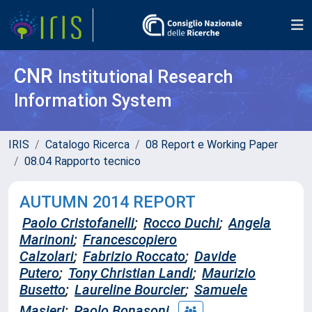
CNR
Institutional Research
Information System
IRIS
Catalogo Ricerca
08 Report e Working Paper
08.04 Rapporto tecnico
AUTUMN 2014 REPORT
Paolo Cristofanelli
;
Rocco Duchi
;
Angela
Marinoni
;
Francescopiero
Calzolari
;
Fabrizio Roccato
;
Davide
Putero
;
Tony Christian Landi
;
Maurizio
Busetto
;
Laureline Bourcier
;
Samuele
Masieri
;
Paolo Bonasoni